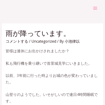
コ
ン
Mai
テ
Men
ン
ツ
雨が降っています。
へ
コメントする
/
Uncategorized
/ By
小池律以
ス
キ
皆様は連休にお出かけされましたか？
ッ
プ
私も飛行機を乗り継いで首里城見学にいきました。
以前、3年前に行った時よりお城の色が変わっていまし
た。
山登りのようでした。いそがしいので連日4時間睡眠で
す。