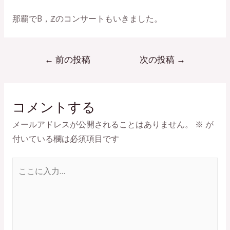
那覇でB，ℤのコンサートもいきました。
投
←
前の投稿
次の投稿
→
稿
ナ
ビ
コメントする
ゲ
メールアドレスが公開されることはありません。
※
が
ー
付いている欄は必須項目です
シ
ョ
こ
ン
こ
に
入
力…