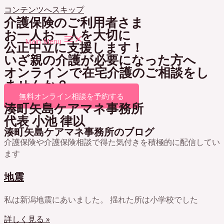
コンテンツへスキップ
介護保険のご利用者さま
お一人お一人を大切に
Main Menu
公正中立に支援します！
いざ親の介護が必要になった方へ
オンラインで在宅介護のご相談をし
ませんか？
無料オンライン相談を予約する
湊町矢島ケアマネ事務所
代表 小池 律以
湊町矢島ケアマネ事務所のブログ
介護保険や介護保険相談で得た気付きを積極的に配信してい
ます
地震
私は新潟地震にあいました。 揺れた所は小学校でした
詳しく見る »